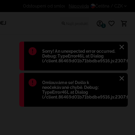
Nápověda
Odstoupení od smlouvy zdarma 
Čeština
/ CZK
EJ
1
Błąd
:
Sorry! An unexpected error occurred.
Debug: TypeError46L at Dialog
(/client.86469d01b71bbdbe9516.js:2307:698
Błąd
:
Omlouváme se! Došlo k
neočekávané chybě. Debug:
TypeError46L at Dialog
(/client.86469d01b71bbdbe9516.js:2307:698