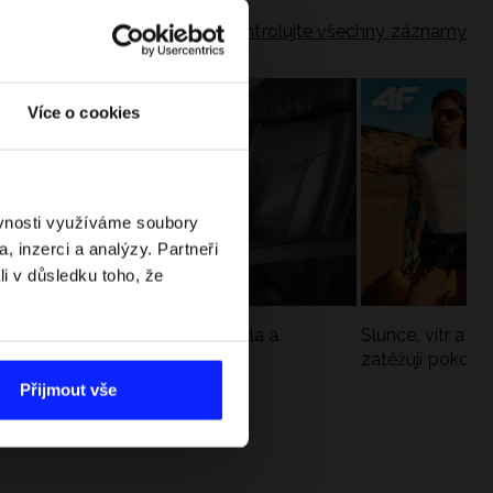
Zkontrolujte všechny záznamy
Více o cookies
ěvnosti využíváme soubory
, inzerci a analýzy. Partneři
li v důsledku toho, že
Jak si sbalit batoh do letadla a
Slunce, vítr a vo
nepřekročit limity?
zatěžují pokožku
sportech
Přijmout vše