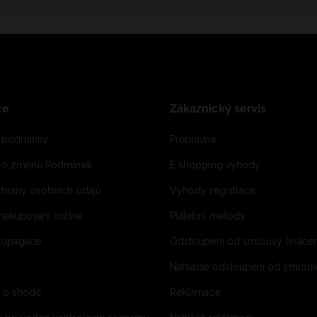
ce
Zákaznický servis
 podmínky
Přepravné
e o změně Podmínek
E shopping vyhody
hrany osobních údajů
Výhody registrace
 nakupování online
Platební metody
propagace
Odstoupení od smlouvy (vrácen
Nahlaste odstoupení od smlouvy
í o shodě
Reklamace