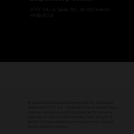
OTCF S.A., ul. Saska 25C, 30-720 Kraków
info@otcf.pl
4F je polská značka sportovního oblečení, která patří
společnosti OTCF S.A., založené a řízené Igorem Klajou.
Značka vznikla v roce 2003, působí ve 39 zemích a
zahrnuje síť více než 350 obchodů. Dnes má tým 4F
téměř 1300 zaměstnanců a firma patří mezi největší
polské sportovní značky.