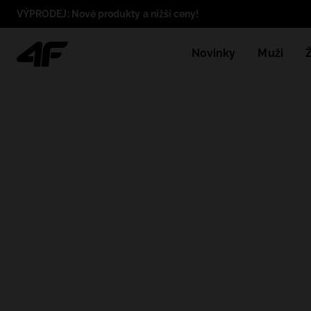
VÝPRODEJ: Nové produkty a nižší ceny!
Novinky
Muži