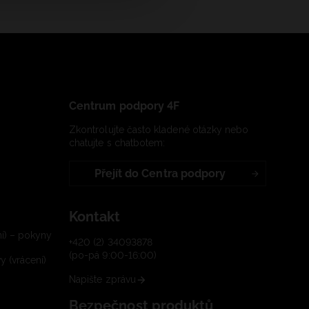
Centrum podpory 4F
Zkontrolujte často kladené otázky nebo
chatujte s chatbotem:
Přejít do Centra podpory
Kontakt
í) – pokyny
+420 (2) 34093878
(po-pá 9:00-16:00)
 (vrácení)
Napište zprávu
Bezpečnost produktů