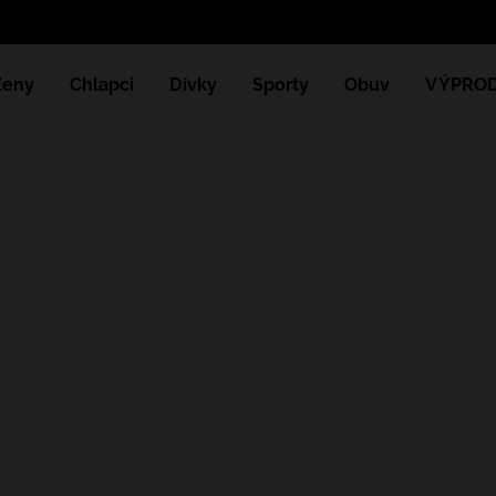
Ženy
Chlapci
Dívky
Sporty
Obuv
VÝPROD