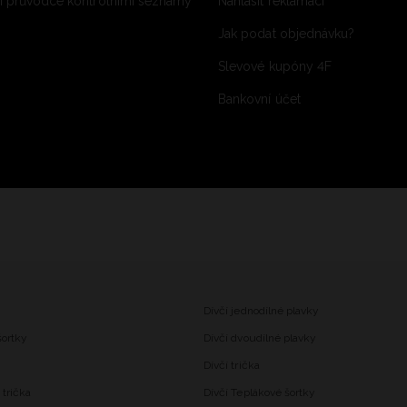
 průvodce kontrolními seznamy
Nahlásit reklamaci
Jak podat objednávku?
Slevové kupóny 4F
Bankovní účet
Dívčí jednodílné plavky
šortky
Dívčí dvoudílné plavky
Dívčí trička
trička
Dívčí Teplákové šortky