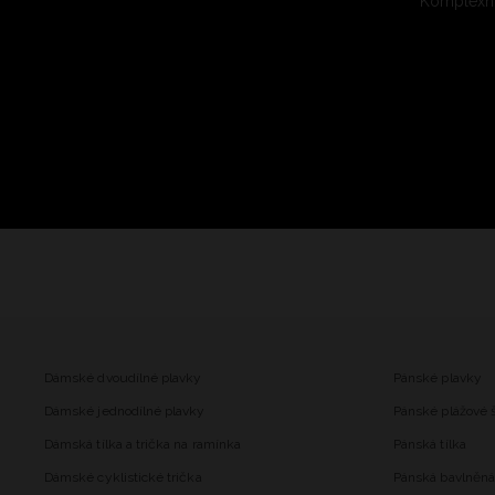
Komplexní
Dámské dvoudílné plavky
Pánské plavky
Dámské jednodílné plavky
Pánské plážové 
Dámská tílka a trička na ramínka
Pánská tílka
Dámské cyklistické trička
Pánská bavlněná 