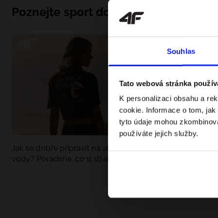
Poznejte sport do hloubky
Souhlas
Tato webová stránka použív
K personalizaci obsahu a re
cookie. Informace o tom, jak
tyto údaje mohou zkombinovat
používáte jejich služby.
Jak se dobře připravit na aktivní den u
UFC - Co to je a
vody? Poradíme, co si sbalit
kategorie? Komp