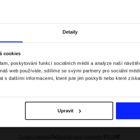
Detaily
á cookies
klam, poskytování funkcí sociálních médií a analýze naší návšt
 náš web používáte, sdílíme se svými partnery pro sociální média
 s dalšími informacemi, které jste jim poskytli nebo které získa
 jaké jsou váhové
Formule 1 v kraťasech: pravidla, časy
letní průvodce
závodů, rekordy a nejlepší jezdci F1
Upravit
Dodací náklady
Najděte naše obchody
B2B