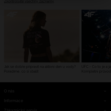
Zkontrolujte všechny záznamy
Jak se dobře připravit na aktivní den u vody?
UFC - Co to je a j
Poradíme, co si sbalit
Kompletní průvo
O nás
Informace
Zákaznický servis