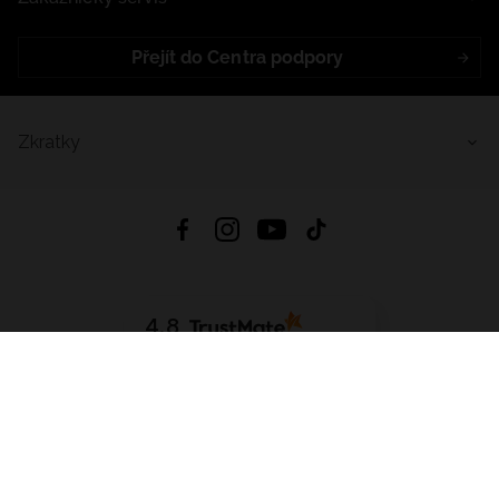
Přejít do Centra podpory
Zkratky
4.8
Založeno na
1441
hodnocení
ze všech dob
Stáhnout Aplikaci:
App Store
Google Play
App Gallery