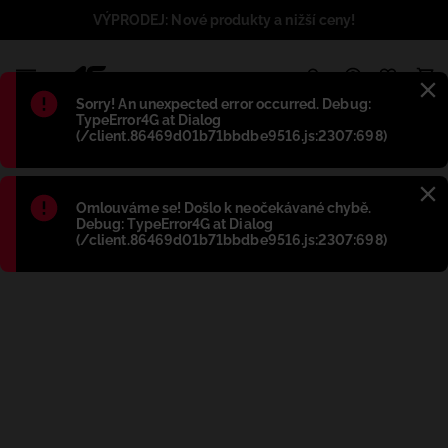
VÝPRODEJ: Nové produkty a nižší ceny!
1
Błąd
:
Sorry! An unexpected error occurred. Debug:
TypeError4G at Dialog
(/client.86469d01b71bbdbe9516.js:2307:698)
Błąd
:
Omlouváme se! Došlo k neočekávané chybě.
Debug: TypeError4G at Dialog
(/client.86469d01b71bbdbe9516.js:2307:698)