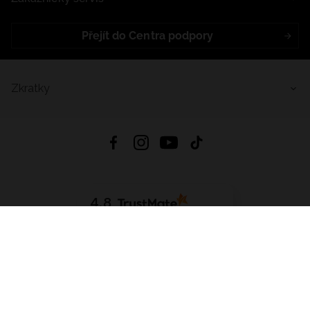
Přejít do Centra podpory
Zkratky
4.8
Založeno na
1441
hodnocení
ze všech dob
Stáhnout Aplikaci:
App Store
Google Play
App Gallery