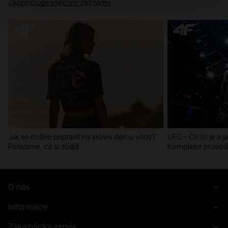
Zkontrolujte všechny záznamy
Jak se dobře připravit na aktivní den u vody?
UFC - Co to je a j
Poradíme, co si sbalit
Kompletní průvo
O nás
Informace
Zákaznický servis