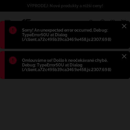
VÝPRODEJ: Nové produkty a nižší ceny!
1
Błąd
:
Sorry! An unexpected error occurred. Debug:
TypeError50U at Dialog
(/client.a72c495b39ca3469e458.js:2307:698)
Błąd
:
Omlouváme se! Došlo k neočekávané chybě.
Debug: TypeError50U at Dialog
(/client.a72c495b39ca3469e458.js:2307:698)