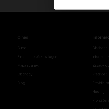
O nás
Informa
O nás
Obchodní
Firemní oblečení s logem
Informac
Mapa stránek
Zásady oc
Obchody
Přednosti
Blog
Pravidla 
Hosting
Prohlášen