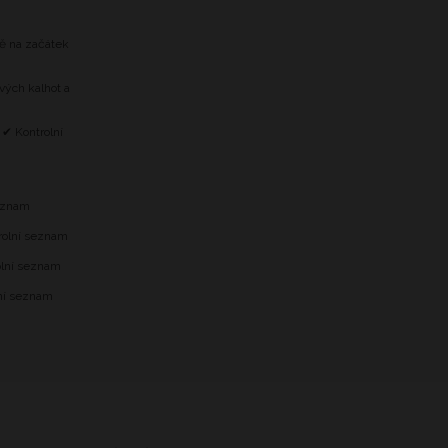
tě na začátek
vých kalhot a
 ✔ Kontrolní
m
seznam
trolní seznam
olní seznam
lní seznam