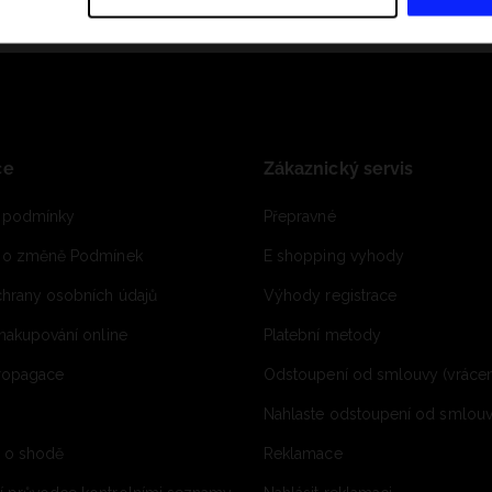
ce
Zákaznický servis
 podmínky
Přepravné
e o změně Podmínek
E shopping vyhody
hrany osobních údajů
Výhody registrace
 nakupování online
Platební metody
propagace
Odstoupení od smlouvy (vrácen
Nahlaste odstoupení od smlouvy
í o shodě
Reklamace