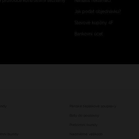
 průvodce kontrolními seznamy
Nahlásit reklamaci
Jak podat objednávku?
Slevové kupóny 4F
Bankovní účet
undy
Pánské teplákové soupravy
Boty do posilovny
Podzimní bundy
imní bundy
Nadměrné velikosti