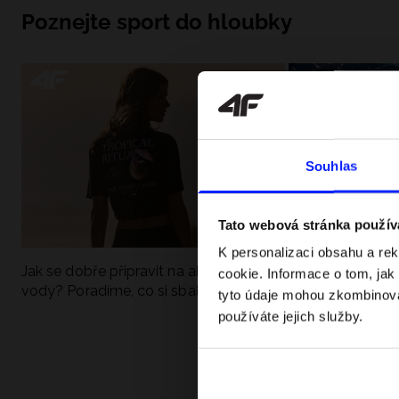
Poznejte sport do hloubky
Souhlas
Tato webová stránka použív
K personalizaci obsahu a re
Jak se dobře připravit na aktivní den u
UFC - Co to je a
cookie. Informace o tom, jak
vody? Poradíme, co si sbalit
kategorie? Komp
tyto údaje mohou zkombinovat
používáte jejich služby.