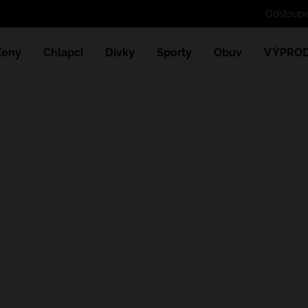
Ženy
Chlapci
Dívky
Sporty
Obuv
VÝPROD