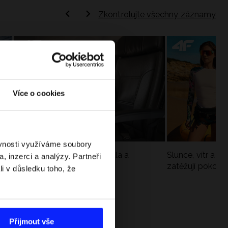
Zkontrolujte všechny záznamy
Více o cookies
ěvnosti využíváme soubory
Jak si sbalit batoh do letadla a
Slunce, vítr a vo
, inzerci a analýzy. Partneři
nepřekročit limity?
zatěžují pokožku
li v důsledku toho, že
sportech
Přijmout vše