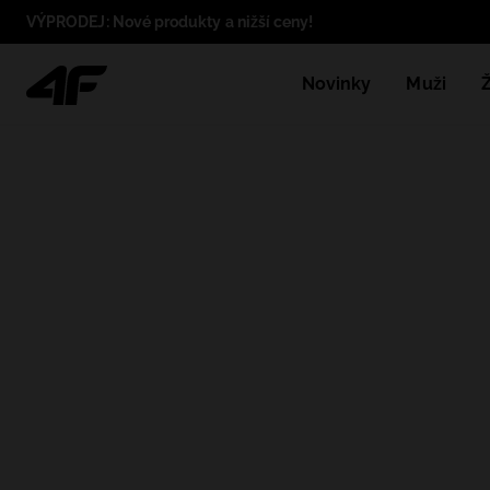
VÝPRODEJ: Nové produkty a nižší ceny!
Novinky
Muži