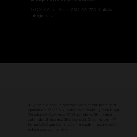
OTCF S.A., ul. Saska 25C, 30-720 Kraków
info@otcf.pl
4F je polská značka sportovního oblečení, která patří
společnosti OTCF S.A., založené a řízené Igorem Klajou.
Značka vznikla v roce 2003, působí ve 39 zemích a
zahrnuje síť více než 350 obchodů. Dnes má tým 4F
téměř 1300 zaměstnanců a firma patří mezi největší
polské sportovní značky.