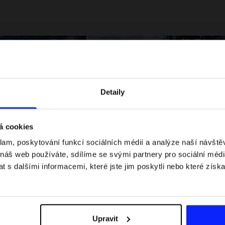
Detaily
á cookies
klam, poskytování funkcí sociálních médií a analýze naší návšt
 jaké jsou váhové
Formule 1 v kraťasech: pravidla, časy
 náš web používáte, sdílíme se svými partnery pro sociální média
letní průvodce
závodů, rekordy a nejlepší jezdci F1
 s dalšími informacemi, které jste jim poskytli nebo které získa
Upravit
Dodací náklady
Najděte naše obchody
B2B