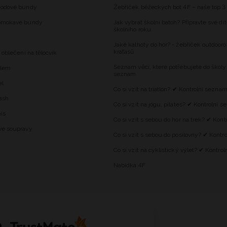
hodové bundy
Žebříček běžeckých bot 4F – naše top 3
omokavé bundy
Jak vybrat školní batoh? Připravte své dí
školního roku
Jaké kalhoty do hor? - žebříček outdooro
kraťasů
 oblečení na tělocvik
Seznam věcí, které potřebujete do školy
alem
seznam
el
Co si vzít na triatlon? ✔ Kontrolní sezna
ash
Co si vzít na jógu, pilates? ✔ Kontrolní 
is
Co si vzít s sebou do hor na trek? ✔ Kon
vé soupravy
Co si vzít s sebou do posilovny? ✔ Kontr
Co si vzít na cyklistický výlet? ✔ Kontro
Nabídka 4F