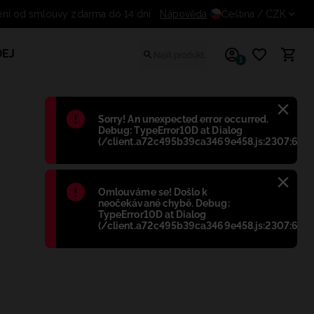
Odstoupení od smlouvy zdarma do 14 dní
Nápověda
Čeština
/ CZK
EJ
1
Błąd
:
Sorry! An unexpected error occurred.
Debug: TypeError10D at Dialog
(/client.a72c495b39ca3469e458.js:2307:698)
Błąd
:
Omlouváme se! Došlo k
neočekávané chybě. Debug:
TypeError10D at Dialog
(/client.a72c495b39ca3469e458.js:2307:698)