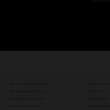
Komplexní
Dámské nepromokavé bundy
Pánské zimní b
Dámské přechodové bundy
Pánské vesty
Dámské podzimní bundy
Pánské tepláky
Dámské zimní bundy
Chlapecké podz