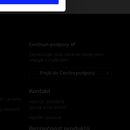
Centrum podpory 4F
Zkontrolujte často kladené otázky nebo
chatujte s chatbotem:
Přejít do Centra podpory
Kontakt
í) – pokyny
+420 (2) 34093878
(po-pá 9:00-16:00)
 (vrácení)
Napište zprávu
Bezpečnost produktů