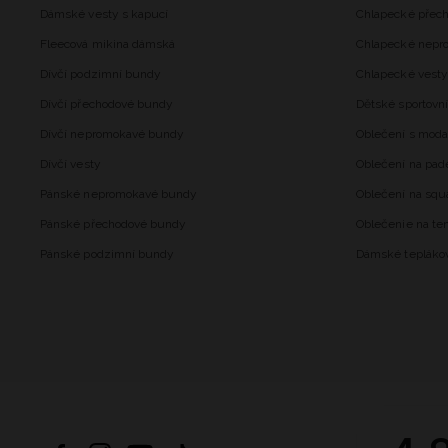
Dámské vesty s kapucí
Chlapecké přec
Fleecová mikina dámská
Chlapecké nepr
Dívčí podzimní bundy
Chlapecké vesty
Dívčí přechodové bundy
Dětské sportovní
Dívčí nepromokavé bundy
Oblečení s mod
Dívčí vesty
Oblečení na pad
Pánské nepromokavé bundy
Oblečení na squ
Pánské přechodové bundy
Oblečenie na ten
Pánské podzimní bundy
Dámské tepláko