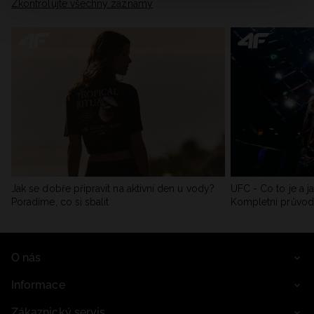
Zkontrolujte všechny záznamy
Jak se dobře připravit na aktivní den u vody?
UFC - Co to je a j
Poradíme, co si sbalit
Kompletní průvo
O nás
Informace
Zákaznický servis