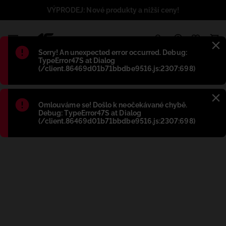
VÝPRODEJ: Nové produkty a nižší ceny!
1
Błąd
:
Sorry! An unexpected error occurred. Debug:
TypeError47S at Dialog
(/client.86469d01b71bbdbe9516.js:2307:698)
Błąd
:
Omlouváme se! Došlo k neočekávané chybě.
Debug: TypeError47S at Dialog
(/client.86469d01b71bbdbe9516.js:2307:698)