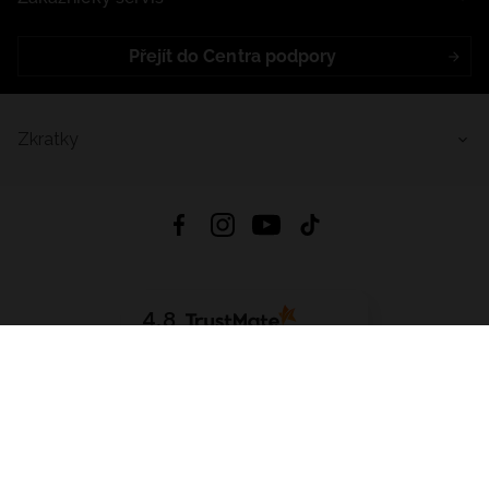
Přejít do Centra podpory
Zkratky
4.8
Založeno na
1441
hodnocení
ze všech dob
Stáhnout Aplikaci:
App Store
Google Play
App Gallery