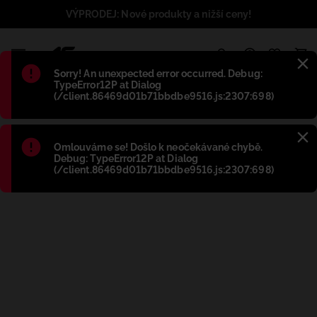
VÝPRODEJ: Nové produkty a nižší ceny!
1
Błąd
:
Sorry! An unexpected error occurred. Debug:
TypeError12P at Dialog
(/client.86469d01b71bbdbe9516.js:2307:698)
Błąd
:
Omlouváme se! Došlo k neočekávané chybě.
Debug: TypeError12P at Dialog
(/client.86469d01b71bbdbe9516.js:2307:698)