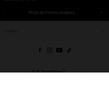
Přejít do Centra podpory
Zkratky
4.8
Založeno na
1441
hodnocení
ze všech dob
Stáhnout Aplikaci:
App Store
Google Play
App Gallery