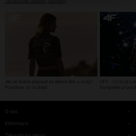
Zkontrolujte všechny záznamy
Jak se dobře připravit na aktivní den u vody?
UFC - Co to je a j
Poradíme, co si sbalit
Kompletní průvo
O nás
Informace
Zákaznický servis