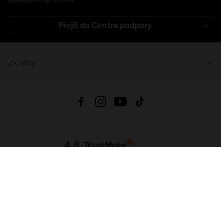
Přejít do Centra podpory
Zkratky
4.8
Založeno na
1441
hodnocení
ze všech dob
Stáhnout Aplikaci:
App Store
Google Play
App Gallery