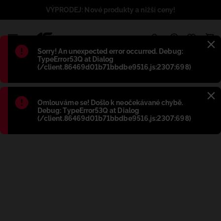
VÝPRODEJ: Nové produkty a nižší ceny!
1
Błąd
:
Sorry! An unexpected error occurred. Debug:
TypeError53Q at Dialog
(/client.86469d01b71bbdbe9516.js:2307:698)
Błąd
:
Omlouváme se! Došlo k neočekávané chybě.
Debug: TypeError53Q at Dialog
(/client.86469d01b71bbdbe9516.js:2307:698)