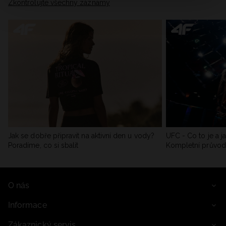
Zkontrolujte všechny záznamy
Jak se dobře připravit na aktivní den u vody?
UFC - Co to je a j
Poradíme, co si sbalit
Kompletní průvo
O nás
Informace
Zákaznický servis