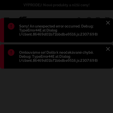
VÝPRODEJ: Nové produkty a nižší ceny!
1
Błąd
:
Sorry! An unexpected error occurred. Debug:
TypeError44E at Dialog
(/client.86469d01b71bbdbe9516.js:2307:698)
Błąd
:
Omlouváme se! Došlo k neočekávané chybě.
Debug: TypeError44E at Dialog
(/client.86469d01b71bbdbe9516.js:2307:698)