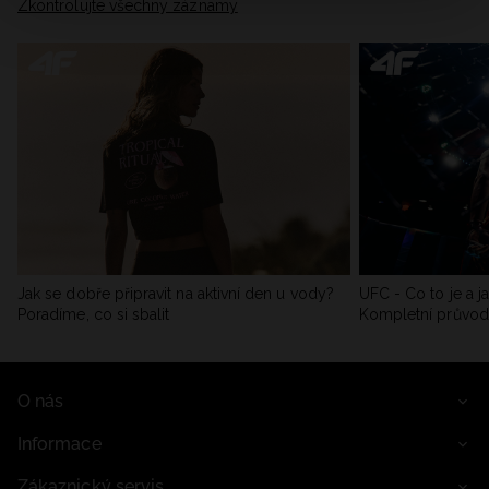
Zkontrolujte všechny záznamy
Jak se dobře připravit na aktivní den u vody?
UFC - Co to je a j
Poradíme, co si sbalit
Kompletní průvo
O nás
Informace
Zákaznický servis