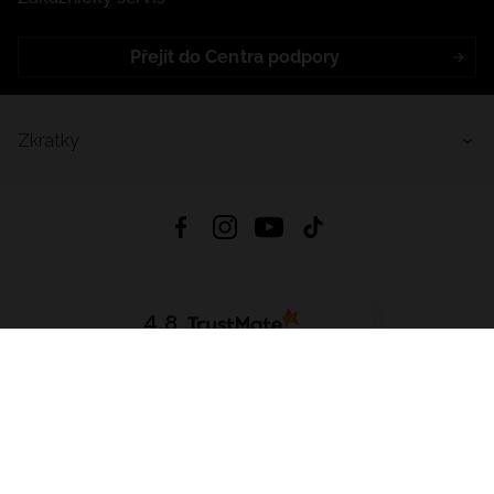
Přejít do Centra podpory
Zkratky
4.8
Založeno na
1441
hodnocení
ze všech dob
Stáhnout Aplikaci:
App Store
Google Play
App Gallery