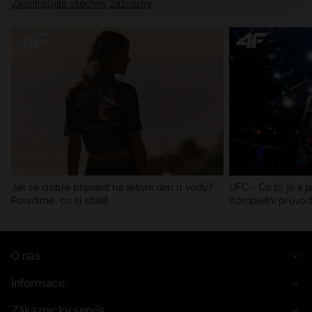
Zkontrolujte všechny záznamy
Jak se dobře připravit na aktivní den u vody?
UFC - Co to je a j
Poradíme, co si sbalit
Kompletní průvo
O nás
Informace
Zákaznický servis