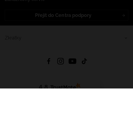
Přejít do Centra podpory
Zkratky
4.8
Založeno na
1441
hodnocení
ze všech dob
Stáhnout Aplikaci:
App Store
Google Play
App Gallery