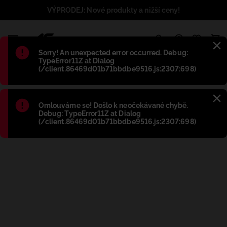
VÝPRODEJ: Nové produkty a nižší ceny!
1
Błąd
:
Sorry! An unexpected error occurred. Debug:
TypeError11Z at Dialog
(/client.86469d01b71bbdbe9516.js:2307:698)
Błąd
:
Omlouváme se! Došlo k neočekávané chybě.
Debug: TypeError11Z at Dialog
(/client.86469d01b71bbdbe9516.js:2307:698)