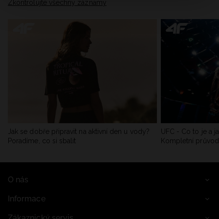
Zkontrolujte všechny záznamy
Jak se dobře připravit na aktivní den u vody?
UFC - Co to je a j
Poradíme, co si sbalit
Kompletní průvo
O nás
Informace
Zákaznický servis