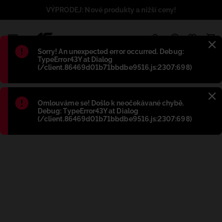
VÝPRODEJ: Nové produkty a nižší ceny!
1
Błąd
:
Sorry! An unexpected error occurred. Debug:
TypeError43Y at Dialog
(/client.86469d01b71bbdbe9516.js:2307:698)
Błąd
:
Omlouváme se! Došlo k neočekávané chybě.
Debug: TypeError43Y at Dialog
(/client.86469d01b71bbdbe9516.js:2307:698)