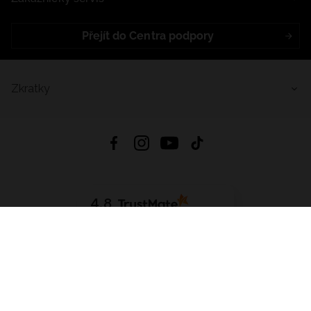
Přejít do Centra podpory
Zkratky
4.8
Založeno na
1441
hodnocení
ze všech dob
Stáhnout Aplikaci:
App Store
Google Play
App Gallery