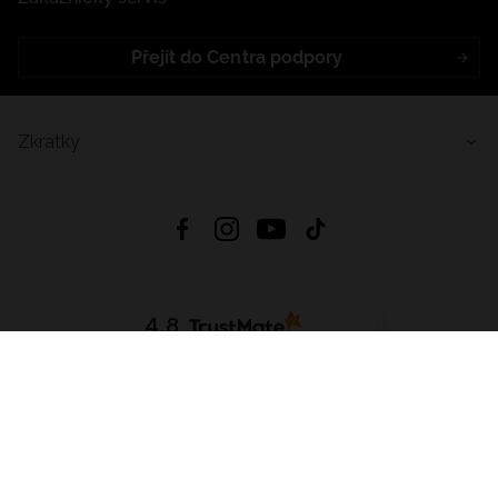
Přejít do Centra podpory
Zkratky
4.8
Založeno na
1441
hodnocení
ze všech dob
Stáhnout Aplikaci:
App Store
Google Play
App Gallery