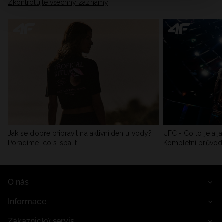
Zkontrolujte všechny záznamy
Jak se dobře připravit na aktivní den u vody?
UFC - Co to je a j
Poradíme, co si sbalit
Kompletní průvo
O nás
Informace
Zákaznický servis