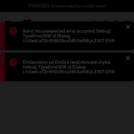
VÝPRODEJ: Nové produkty a nižší ceny!
1
Błąd
:
Sorry! An unexpected error occurred. Debug:
TypeError35W at Dialog
(/client.a72c495b39ca3469e458.js:2307:698)
Błąd
:
Omlouváme se! Došlo k neočekávané chybě.
Debug: TypeError35W at Dialog
(/client.a72c495b39ca3469e458.js:2307:698)