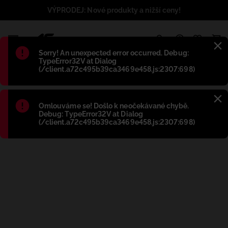
VÝPRODEJ: Nové produkty a nižší ceny!
1
Błąd
:
Sorry! An unexpected error occurred. Debug:
TypeError32V at Dialog
(/client.a72c495b39ca3469e458.js:2307:698)
Błąd
:
Omlouváme se! Došlo k neočekávané chybě.
Debug: TypeError32V at Dialog
(/client.a72c495b39ca3469e458.js:2307:698)