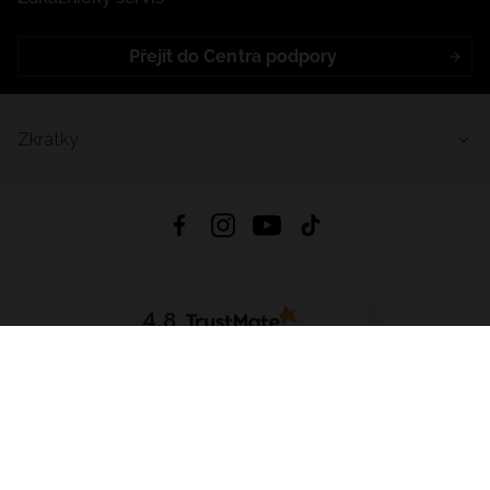
Přejít do Centra podpory
Zkratky
4.8
Založeno na
1441
hodnocení
ze všech dob
Stáhnout Aplikaci:
App Store
Google Play
App Gallery