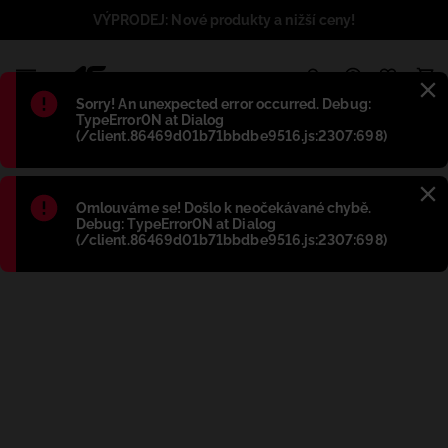
VÝPRODEJ: Nové produkty a nižší ceny!
1
Błąd
:
Sorry! An unexpected error occurred. Debug:
TypeError0N at Dialog
(/client.86469d01b71bbdbe9516.js:2307:698)
Błąd
:
Omlouváme se! Došlo k neočekávané chybě.
Debug: TypeError0N at Dialog
(/client.86469d01b71bbdbe9516.js:2307:698)