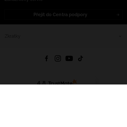
Přejít do Centra podpory
Zkratky
4.8
Založeno na
1441
hodnocení
ze všech dob
Stáhnout Aplikaci:
App Store
Google Play
App Gallery