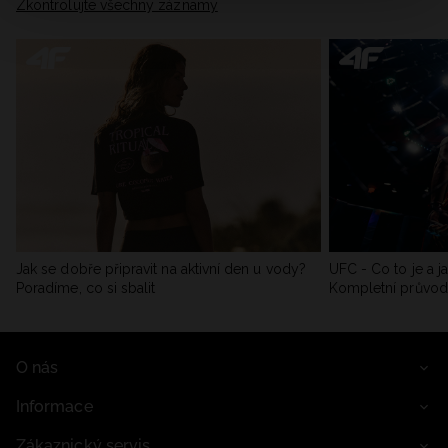
Zkontrolujte všechny záznamy
Jak se dobře připravit na aktivní den u vody?
UFC - Co to je a j
Poradíme, co si sbalit
Kompletní průvo
O nás
Informace
Zákaznický servis