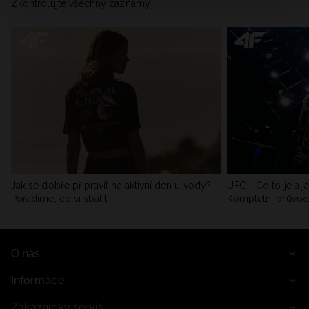
Zkontrolujte všechny záznamy
Jak se dobře připravit na aktivní den u vody?
UFC - Co to je a j
Poradíme, co si sbalit
Kompletní průvo
O nás
Informace
Zákaznický servis