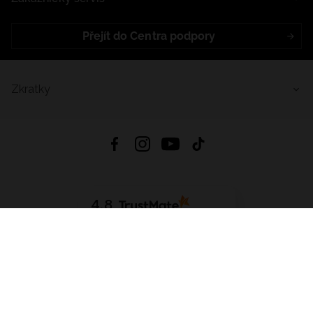
Přejít do Centra podpory
Zkratky
4.8
Založeno na
1441
hodnocení
ze všech dob
Stáhnout Aplikaci:
App Store
Google Play
App Gallery