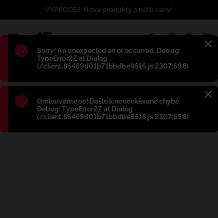
VÝPRODEJ: Nové produkty a nižší ceny!
1
Błąd
:
Sorry! An unexpected error occurred. Debug:
TypeError2Z at Dialog
(/client.86469d01b71bbdbe9516.js:2307:698)
Błąd
:
Omlouváme se! Došlo k neočekávané chybě.
Debug: TypeError2Z at Dialog
(/client.86469d01b71bbdbe9516.js:2307:698)