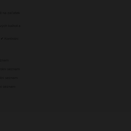
tě na začátek
vých kalhot a
 ✔ Kontrolní
m
seznam
trolní seznam
olní seznam
lní seznam