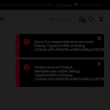
Odstoupení od smlouvy zdarma do 14 dní
Nápověda
Čeština
/ CZK
EJ
1
Błąd
:
Sorry! An unexpected error occurred.
Debug: TypeError49D at Dialog
(/client.a72c495b39ca3469e458.js:2307:698)
Błąd
:
Omlouváme se! Došlo k
neočekávané chybě. Debug:
TypeError49D at Dialog
(/client.a72c495b39ca3469e458.js:2307:698)