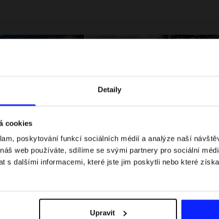
Detaily
á cookies
klam, poskytování funkcí sociálních médií a analýze naší návšt
 jaké jsou váhové
Formule 1 v kraťasech: pravidla, časy
 náš web používáte, sdílíme se svými partnery pro sociální média
letní průvodce
závodů, rekordy a nejlepší jezdci F1
 s dalšími informacemi, které jste jim poskytli nebo které získa
Upravit
Dodací náklady
Najděte naše obchody
B2B