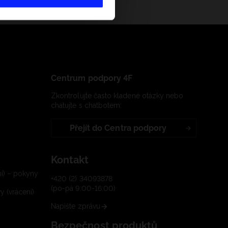
Centrum podpory 4F
Zkontrolujte často kladené otázky nebo
chatujte s chatbotem:
Přejít do Centra podpory
Kontakt
í) – pokyny
+420 (2) 34093878
(po-pá 9:00-16:00)
 (vrácení)
Napište zprávu
Bezpečnost produktů