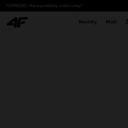
VÝPRODEJ: Nové produkty a nižší ceny!
Novinky
Muži