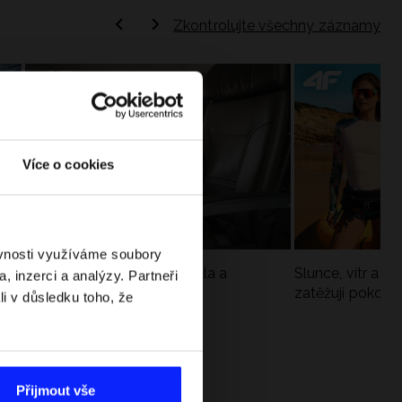
Zkontrolujte všechny záznamy
Více o cookies
ěvnosti využíváme soubory
Jak si sbalit batoh do letadla a
Slunce, vítr a vo
, inzerci a analýzy. Partneři
nepřekročit limity?
zatěžují pokožku
li v důsledku toho, že
sportech
Přijmout vše