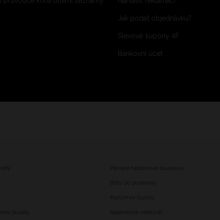
 průvodce kontrolními seznamy
Nahlásit reklamaci
Jak podat objednávku?
Slevové kupóny 4F
Bankovní účet
undy
Pánské teplákové soupravy
Boty do posilovny
Podzimní bundy
imní bundy
Nadměrné velikosti