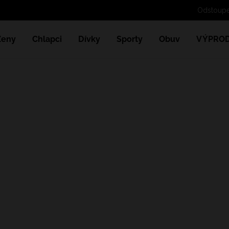
Ženy
Chlapci
Dívky
Sporty
Obuv
VÝPROD