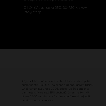
OTCF S.A., ul. Saska 25C, 30-720 Kraków
info@otcf.pl
4F je polská značka sportovního oblečení, která patří
společnosti OTCF S.A., založené a řízené Igorem Klajou.
Značka vznikla v roce 2003, působí ve 39 zemích a
zahrnuje síť více než 350 obchodů. Dnes má tým 4F
téměř 1300 zaměstnanců a firma patří mezi největší
polské sportovní značky.