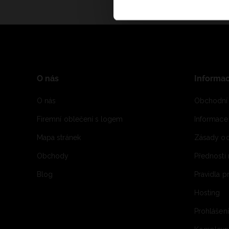
O nás
Informa
O nás
Obchodní
Firemní oblečení s logem
Informac
Mapa stránek
Zásady oc
Obchody
Přednosti
Blog
Pravidla 
Hosting
Prohlášen