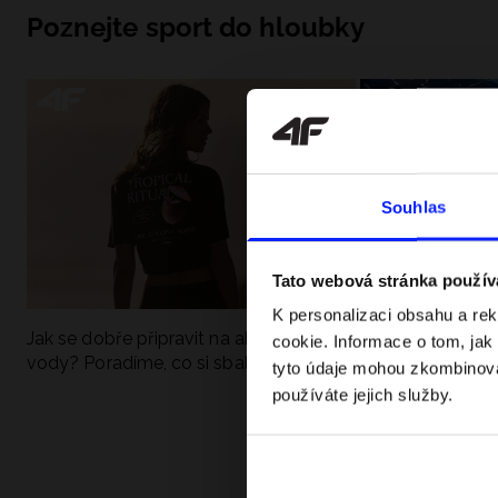
Poznejte sport do hloubky
Souhlas
Tato webová stránka použív
K personalizaci obsahu a re
Jak se dobře připravit na aktivní den u
UFC - Co to je a
cookie. Informace o tom, jak
vody? Poradíme, co si sbalit
kategorie? Komp
tyto údaje mohou zkombinovat
používáte jejich služby.