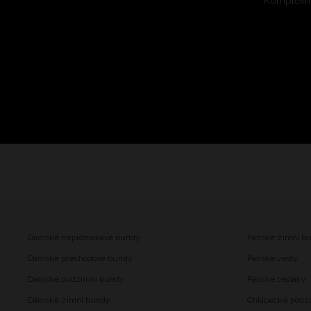
Komplexní
Dámské nepromokavé bundy
Pánské zimní b
Dámské přechodové bundy
Pánské vesty
Dámské podzimní bundy
Pánské tepláky
Dámské zimní bundy
Chlapecké podz