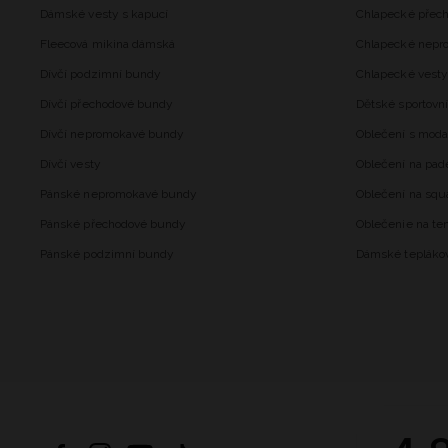
Dámské vesty s kapucí
Chlapecké přec
Fleecová mikina dámská
Chlapecké nepr
Dívčí podzimní bundy
Chlapecké vesty
Dívčí přechodové bundy
Dětské sportovní
Dívčí nepromokavé bundy
Oblečení s mod
Dívčí vesty
Oblečení na pad
Pánské nepromokavé bundy
Oblečení na squ
Pánské přechodové bundy
Oblečenie na ten
Pánské podzimní bundy
Dámské tepláko