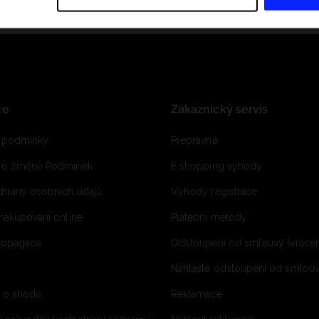
ce
Zákaznický servis
 podmínky
Přepravné
e o změně Podmínek
E shopping vyhody
hrany osobních údajů
Výhody registrace
 nakupování online
Platební metody
propagace
Odstoupení od smlouvy (vrácen
Nahlaste odstoupení od smlouvy
í o shodě
Reklamace