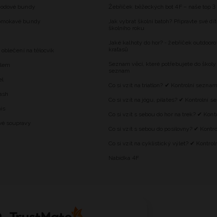
hodové bundy
Žebříček běžeckých bot 4F – naše top 3
omokavé bundy
Jak vybrat školní batoh? Připravte své dí
školního roku
Jaké kalhoty do hor? - žebříček outdooro
kraťasů
 oblečení na tělocvik
Seznam věcí, které potřebujete do školy
alem
seznam
el
Co si vzít na triatlon? ✔ Kontrolní sezna
ash
Co si vzít na jógu, pilates? ✔ Kontrolní 
is
Co si vzít s sebou do hor na trek? ✔ Kon
vé soupravy
Co si vzít s sebou do posilovny? ✔ Kontr
Co si vzít na cyklistický výlet? ✔ Kontro
Nabídka 4F