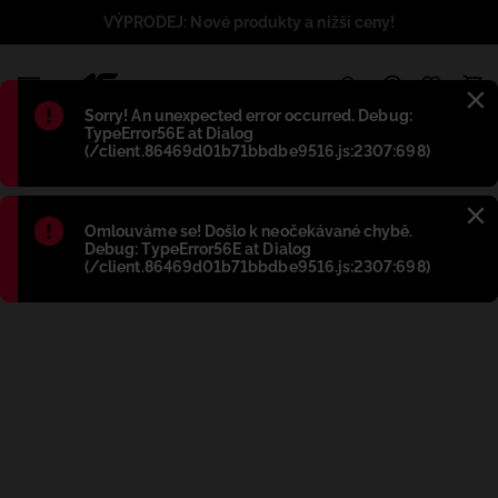
VÝPRODEJ: Nové produkty a nižší ceny!
1
Błąd
:
Sorry! An unexpected error occurred. Debug:
TypeError56E at Dialog
(/client.86469d01b71bbdbe9516.js:2307:698)
Błąd
:
Omlouváme se! Došlo k neočekávané chybě.
Debug: TypeError56E at Dialog
(/client.86469d01b71bbdbe9516.js:2307:698)