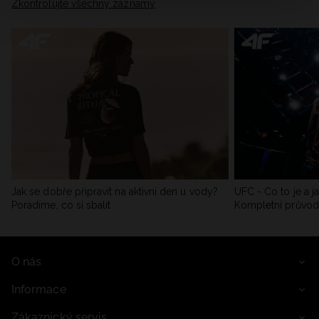
Zkontrolujte všechny záznamy
Jak se dobře připravit na aktivní den u vody?
UFC - Co to je a j
Poradíme, co si sbalit
Kompletní průvo
O nás
Informace
Zákaznický servis