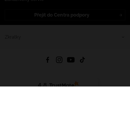
Přejít do Centra podpory
Zkratky
4.8
Založeno na
1441
hodnocení
ze všech dob
Stáhnout Aplikaci:
App Store
Google Play
App Gallery