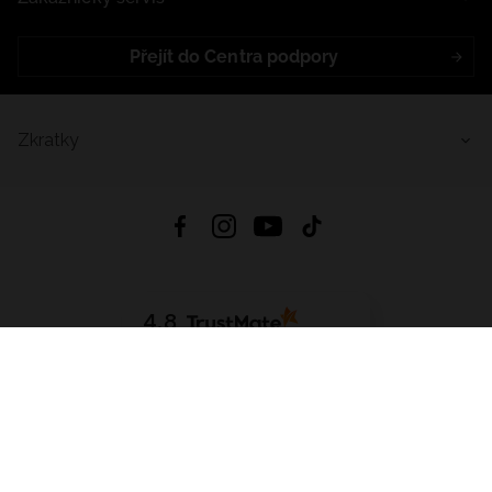
Přejít do Centra podpory
Zkratky
4.8
Založeno na
1441
hodnocení
ze všech dob
Stáhnout Aplikaci:
App Store
Google Play
App Gallery