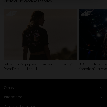
Zkontrolujte všechny záznamy
Jak se dobře připravit na aktivní den u vody?
UFC - Co to je a j
Poradíme, co si sbalit
Kompletní průvo
O nás
Informace
Zákaznický servis