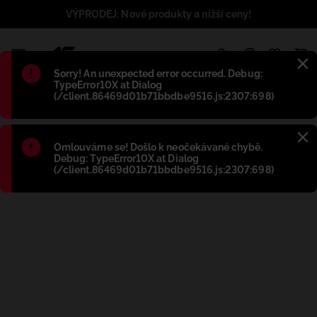
VÝPRODEJ: Nové produkty a nižší ceny!
1
Błąd
:
Sorry! An unexpected error occurred. Debug:
TypeError10X at Dialog
(/client.86469d01b71bbdbe9516.js:2307:698)
Błąd
:
Omlouváme se! Došlo k neočekávané chybě.
Debug: TypeError10X at Dialog
(/client.86469d01b71bbdbe9516.js:2307:698)