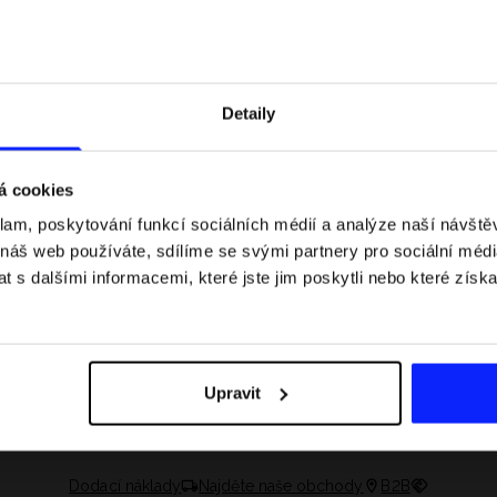
Detaily
á cookies
klam, poskytování funkcí sociálních médií a analýze naší návšt
 náš web používáte, sdílíme se svými partnery pro sociální média
 s dalšími informacemi, které jste jim poskytli nebo které získa
 jaké jsou váhové
Formule 1 v kraťasech: pravidla, časy
letní průvodce
závodů, rekordy a nejlepší jezdci F1
Upravit
Dodací náklady
Najděte naše obchody
B2B