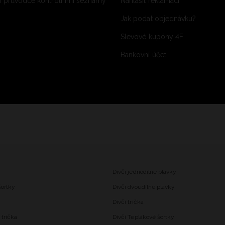
 průvodce kontrolními seznamy
Nahlásit reklamaci
Jak podat objednávku?
Slevové kupóny 4F
Bankovní účet
Dívčí jednodílné plavky
šortky
Dívčí dvoudílné plavky
Dívčí trička
trička
Dívčí Teplákové šortky