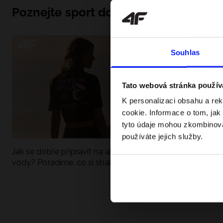
Poznejte sport do hloubky
Souhlas
Tato webová stránka použív
K personalizaci obsahu a re
cookie. Informace o tom, jak
tyto údaje mohou zkombinovat
používáte jejich služby.
Jak se dobře připravit na aktivní den u
UFC - Co to je a
vody? Poradíme, co si sbalit
kategorie? Komp