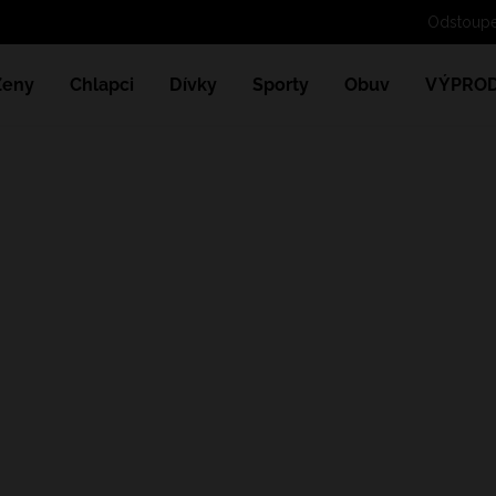
Od
Ženy
Chlapci
Dívky
Sporty
Obuv
VÝPROD