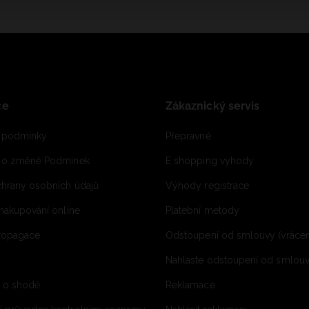
ce
Zákaznický servis
 podmínky
Přepravné
e o změně Podmínek
E shopping vyhody
hrany osobních údajů
Výhody registrace
 nakupování online
Platební metody
propagace
Odstoupení od smlouvy (vrácen
Nahlaste odstoupení od smlouvy
í o shodě
Reklamace