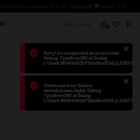
stoupení od smlouvy zdarma do 14 dní
Nápověda
Čeština
/ CZK
EJ
1
Błąd
:
Sorry! An unexpected error occurred.
Debug: TypeError18V at Dialog
(/client.86469d01b71bbdbe9516.js:2307:698
Błąd
:
Omlouváme se! Došlo k
neočekávané chybě. Debug:
TypeError18V at Dialog
(/client.86469d01b71bbdbe9516.js:2307:698