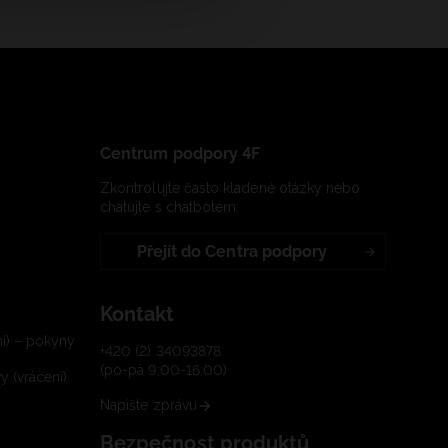
Centrum podpory 4F
Zkontrolujte často kladené otázky nebo
chatujte s chatbotem:
Přejít do Centra podpory
Kontakt
í) – pokyny
+420 (2) 34093878
(po-pá 9:00-16:00)
 (vrácení)
Napište zprávu
Bezpečnost produktů