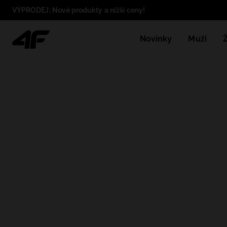
VÝPRODEJ: Nové produkty a nižší ceny!
Novinky
Muži