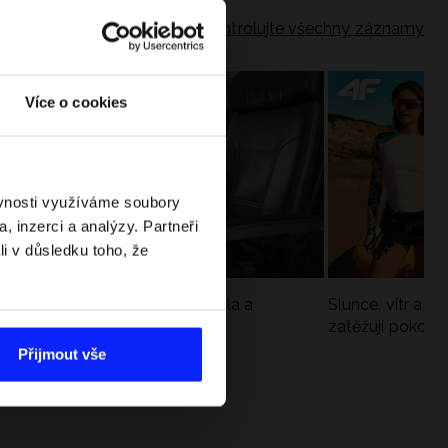
Zkontrolujte všechny záznamy
Více o cookies
ěvnosti využíváme soubory
, inzerci a analýzy. Partneři
li v důsledku toho, že
Jak si sbalit batoh do letadla a
Slunce, vítr a vo
nepřekročit limity?
zatěžují pokožku
sportech
Přijmout vše