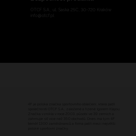
OTCF S.A., ul. Saska 25C, 30-720 Kraków
info@otcf.pl
4F je polská značka sportovního oblečení, která patří
společnosti OTCF S.A., založené a řízené Igorem Klajou.
Značka vznikla v roce 2003, působí ve 39 zemích a
zahrnuje síť více než 350 obchodů. Dnes má tým 4F
téměř 1300 zaměstnanců a firma patří mezi největší
polské sportovní značky.