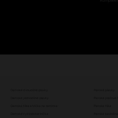
Komplexní
Dámské dvoudílné plavky
Pánské plavky
Dámské jednodílné plavky
Pánské plážové 
Dámská tílka a trička na ramínka
Pánská tílka
Dámské cyklistické trička
Pánská bavlněná 