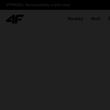
VÝPRODEJ: Nové produkty a nižší ceny!
Novinky
Muži