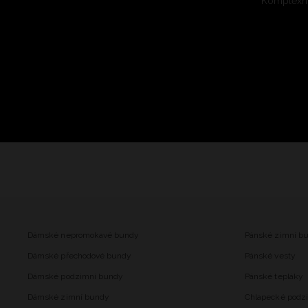
Komplexní
Dámské nepromokavé bundy
Pánské zimní b
Dámské přechodové bundy
Pánské vesty
Dámské podzimní bundy
Pánské tepláky
Dámské zimní bundy
Chlapecké podz