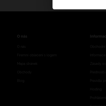
O nás
Informa
O nás
Obchodní
Firemní oblečení s logem
Informac
Mapa stránek
Zásady oc
Obchody
Přednosti
Blog
Pravidla 
Hosting
Prohlášen