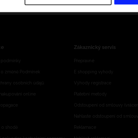
ce
Zákaznický servis
 podmínky
Přepravné
e o změně Podmínek
E shopping vyhody
hrany osobních údajů
Výhody registrace
 nakupování online
Platební metody
propagace
Odstoupení od smlouvy (vrácen
Nahlaste odstoupení od smlouvy
í o shodě
Reklamace