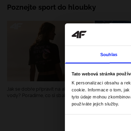
Poznejte sport do hloubky
Souhlas
Tato webová stránka použív
K personalizaci obsahu a re
Jak se dobře připravit na aktivní den u
UFC - Co to je a
cookie. Informace o tom, jak
vody? Poradíme, co si sbalit
kategorie? Komp
tyto údaje mohou zkombinovat
používáte jejich služby.