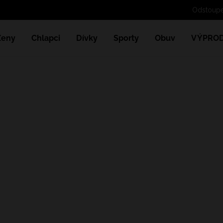
Ženy
Chlapci
Dívky
Sporty
Obuv
VÝPROD