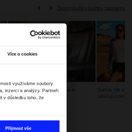
Zkontrolujte všechny záznamy
Více o cookies
ěvnosti využíváme soubory
Jak si sbalit batoh do letadla a
Slunce, vítr a vo
, inzerci a analýzy. Partneři
nepřekročit limity?
zatěžují pokožku
li v důsledku toho, že
sportech
Přijmout vše