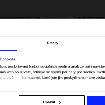
Detaily
á cookies
klam, poskytování funkcí sociálních médií a analýze naší návšt
 jaké jsou váhové
Formule 1 v kraťasech: pravidla, časy
 náš web používáte, sdílíme se svými partnery pro sociální média
letní průvodce
závodů, rekordy a nejlepší jezdci F1
 s dalšími informacemi, které jste jim poskytli nebo které získa
Upravit
Dodací náklady
Najděte naše obchody
B2B