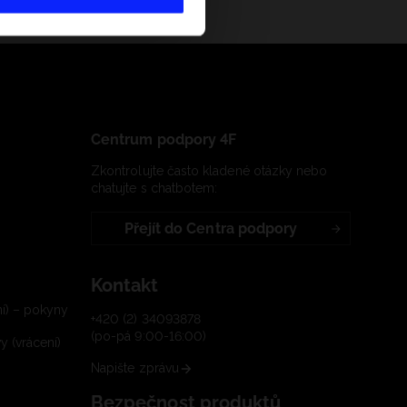
Centrum podpory 4F
Zkontrolujte často kladené otázky nebo
chatujte s chatbotem:
Přejít do Centra podpory
Kontakt
í) – pokyny
+420 (2) 34093878
(po-pá 9:00-16:00)
 (vrácení)
Napište zprávu
Bezpečnost produktů