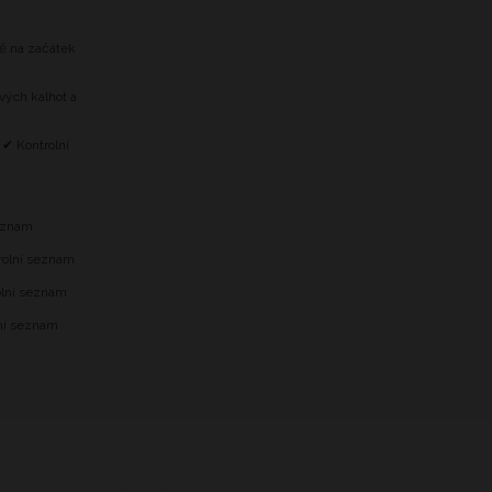
tě na začátek
vých kalhot a
 ✔ Kontrolní
m
seznam
trolní seznam
olní seznam
lní seznam