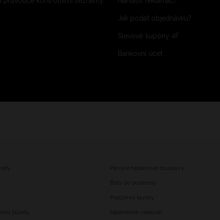
 průvodce kontrolními seznamy
Nahlásit reklamaci
Jak podat objednávku?
Slevové kupóny 4F
Bankovní účet
undy
Pánské teplákové soupravy
Boty do posilovny
Podzimní bundy
imní bundy
Nadměrné velikosti