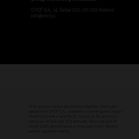
OTCF S.A., ul. Saska 25C, 30-720 Kraków
info@otcf.pl
4F je polská značka sportovního oblečení, která patří
společnosti OTCF S.A., založené a řízené Igorem Klajou.
Značka vznikla v roce 2003, působí ve 39 zemích a
zahrnuje síť více než 350 obchodů. Dnes má tým 4F
téměř 1300 zaměstnanců a firma patří mezi největší
polské sportovní značky.