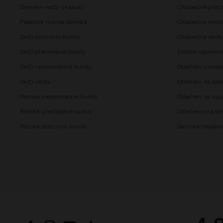
Dámské vesty s kapucí
Chlapecké přec
Fleecová mikina dámská
Chlapecké nepr
Dívčí podzimní bundy
Chlapecké vesty
Dívčí přechodové bundy
Dětské sportovní
Dívčí nepromokavé bundy
Oblečení s mod
Dívčí vesty
Oblečení na pad
Pánské nepromokavé bundy
Oblečení na squ
Pánské přechodové bundy
Oblečenie na ten
Pánské podzimní bundy
Dámské tepláko