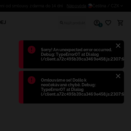
Odstoupení od smlouvy zdarma do 14 dní
Nápověda
Čeština
/ CZK
EJ
1
Błąd
:
Sorry! An unexpected error occurred.
Debug: TypeError0T at Dialog
(/client.a72c495b39ca3469e458.js:2307:698)
Błąd
:
Omlouváme se! Došlo k
neočekávané chybě. Debug:
TypeError0T at Dialog
(/client.a72c495b39ca3469e458.js:2307:698)