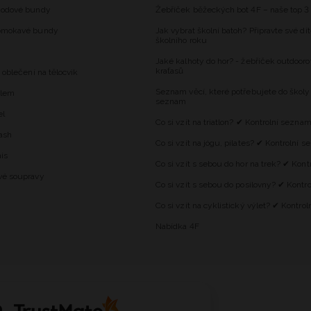
hodové bundy
Žebříček běžeckých bot 4F – naše top 3
omokavé bundy
Jak vybrat školní batoh? Připravte své dí
školního roku
Jaké kalhoty do hor? - žebříček outdooro
kraťasů
 oblečení na tělocvik
Seznam věcí, které potřebujete do školy
alem
seznam
el
Co si vzít na triatlon? ✔ Kontrolní sezna
ash
Co si vzít na jógu, pilates? ✔ Kontrolní 
is
Co si vzít s sebou do hor na trek? ✔ Kon
vé soupravy
Co si vzít s sebou do posilovny? ✔ Kontr
Co si vzít na cyklistický výlet? ✔ Kontro
Nabídka 4F