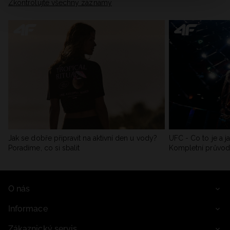
Zkontrolujte všechny záznamy
Jak se dobře připravit na aktivní den u vody?
UFC - Co to je a j
Poradíme, co si sbalit
Kompletní průvo
O nás
Informace
Zákaznický servis