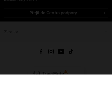
Přejít do Centra podpory
Zkratky
4.8
Založeno na
1441
hodnocení
ze všech dob
Stáhnout Aplikaci:
App Store
Google Play
App Gallery