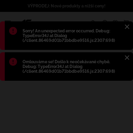
VÝPRODEJ: Nové produkty a nižší ceny!
1
Błąd
:
Sorry! An unexpected error occurred. Debug:
TypeError34J at Dialog
(/client.86469d01b71bbdbe9516.js:2307:698)
Błąd
:
Omlouváme se! Došlo k neočekávané chybě.
Debug: TypeError34J at Dialog
(/client.86469d01b71bbdbe9516.js:2307:698)