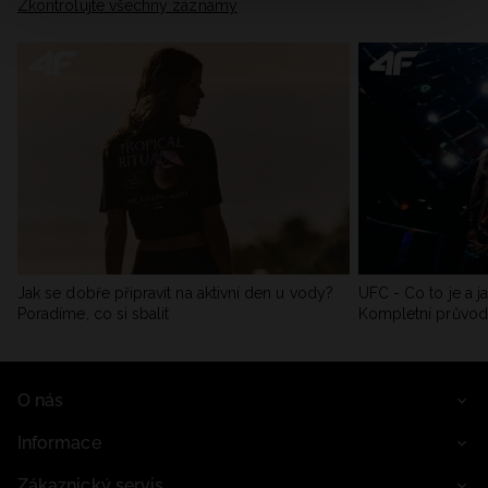
Zkontrolujte všechny záznamy
Jak se dobře připravit na aktivní den u vody?
UFC - Co to je a j
Poradíme, co si sbalit
Kompletní průvo
O nás
Informace
Zákaznický servis