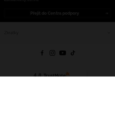
Přejít do Centra podpory
Zkratky
4.8
Založeno na
1441
hodnocení
ze všech dob
Stáhnout Aplikaci:
App Store
Google Play
App Gallery