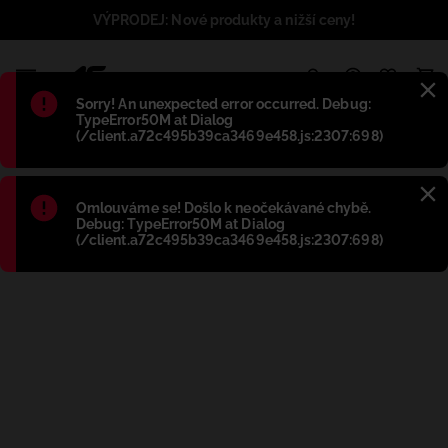
VÝPRODEJ: Nové produkty a nižší ceny!
1
Błąd
:
Sorry! An unexpected error occurred. Debug:
TypeError50M at Dialog
(/client.a72c495b39ca3469e458.js:2307:698)
Błąd
:
Omlouváme se! Došlo k neočekávané chybě.
Debug: TypeError50M at Dialog
(/client.a72c495b39ca3469e458.js:2307:698)