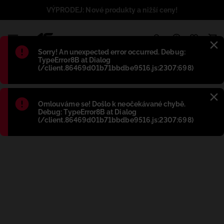
VÝPRODEJ: Nové produkty a nižší ceny!
1
Błąd
:
Sorry! An unexpected error occurred. Debug:
TypeError8B at Dialog
(/client.86469d01b71bbdbe9516.js:2307:698)
Błąd
:
Omlouváme se! Došlo k neočekávané chybě.
Debug: TypeError8B at Dialog
(/client.86469d01b71bbdbe9516.js:2307:698)