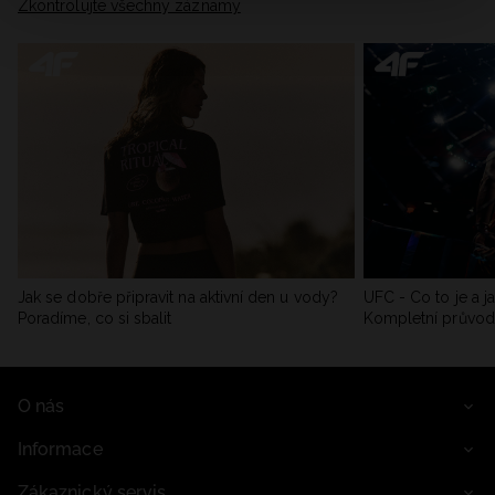
Zkontrolujte všechny záznamy
Jak se dobře připravit na aktivní den u vody?
UFC - Co to je a j
Poradíme, co si sbalit
Kompletní průvo
O nás
Informace
Zákaznický servis