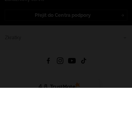
Přejít do Centra podpory
Zkratky
4.8
Založeno na
1441
hodnocení
ze všech dob
Stáhnout Aplikaci:
App Store
Google Play
App Gallery