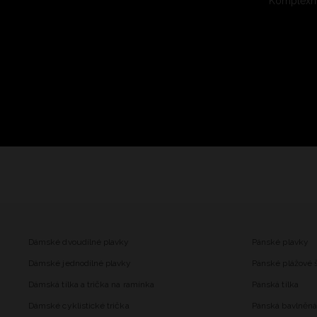
Komplexní
Dámské dvoudílné plavky
Pánské plavky
Dámské jednodílné plavky
Pánské plážové 
Dámská tílka a trička na ramínka
Pánská tílka
Dámské cyklistické trička
Pánská bavlněná 