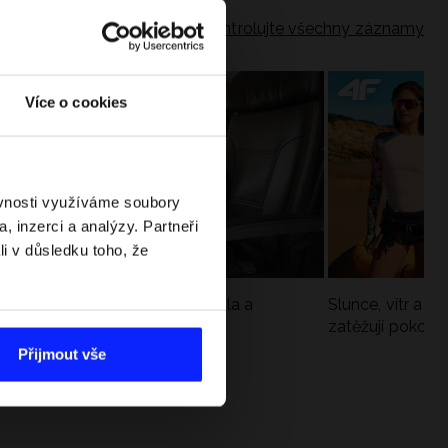
Zkontrolujte všechny záznamy
Více o cookies
ěvnosti využíváme soubory
, inzerci a analýzy. Partneři
li v důsledku toho, že
Jak si sbalit batoh do letadla a
Slunce, vítr a vo
nepřekročit limity?
zatěžují pokožku
sportech
Přijmout vše