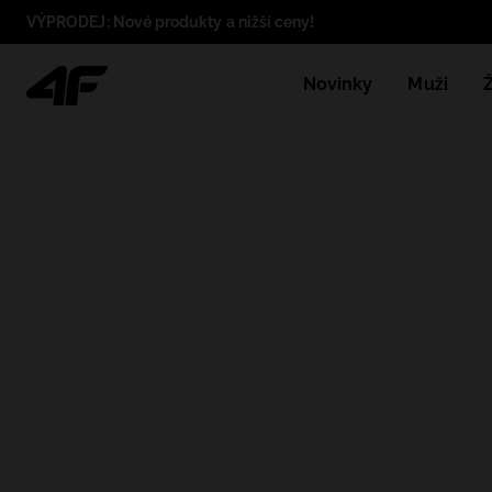
VÝPRODEJ: Nové produkty a nižší ceny!
Novinky
Muži