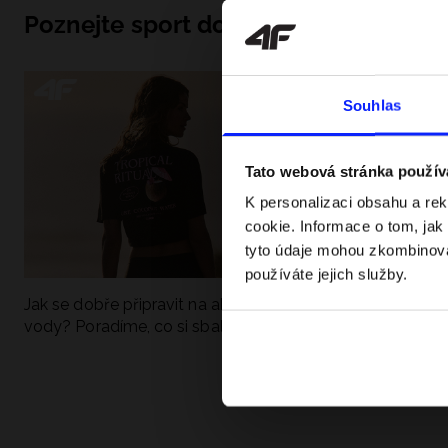
Poznejte sport do hloubky
Souhlas
Tato webová stránka použív
K personalizaci obsahu a re
cookie. Informace o tom, jak
tyto údaje mohou zkombinovat
používáte jejich služby.
Jak se dobře připravit na aktivní den u
UFC - Co to je a
vody? Poradíme, co si sbalit
kategorie? Komp