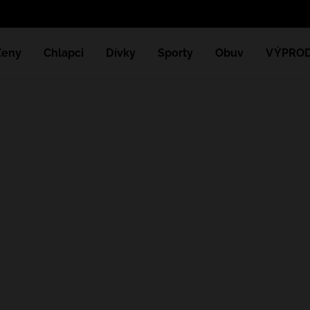
Ženy
Chlapci
Dívky
Sporty
Obuv
VÝPROD