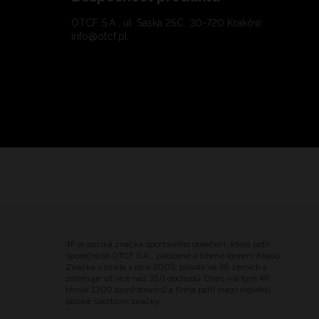
OTCF S.A., ul. Saska 25C, 30-720 Kraków
info@otcf.pl
4F je polská značka sportovního oblečení, která patří
společnosti OTCF S.A., založené a řízené Igorem Klajou.
Značka vznikla v roce 2003, působí ve 39 zemích a
zahrnuje síť více než 350 obchodů. Dnes má tým 4F
téměř 1300 zaměstnanců a firma patří mezi největší
polské sportovní značky.