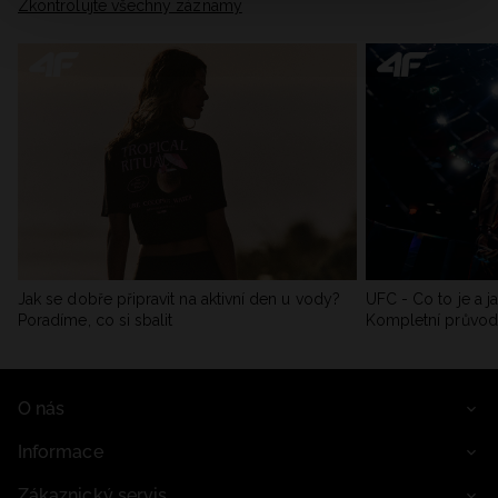
Zkontrolujte všechny záznamy
Jak se dobře připravit na aktivní den u vody?
UFC - Co to je a j
Poradíme, co si sbalit
Kompletní průvo
O nás
Informace
Zákaznický servis