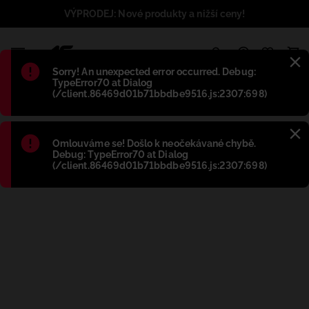
VÝPRODEJ: Nové produkty a nižší ceny!
1
Błąd
:
Sorry! An unexpected error occurred. Debug:
TypeError70 at Dialog
(/client.86469d01b71bbdbe9516.js:2307:698)
Błąd
:
Omlouváme se! Došlo k neočekávané chybě.
Debug: TypeError70 at Dialog
(/client.86469d01b71bbdbe9516.js:2307:698)