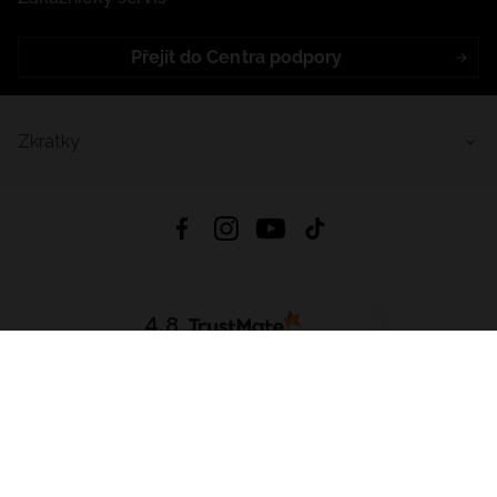
Přejít do Centra podpory
Zkratky
4.8
Založeno na
1441
hodnocení
ze všech dob
Stáhnout Aplikaci:
App Store
Google Play
App Gallery