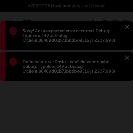
VÝPRODEJ: Nové produkty a nižší ceny!
1
Błąd
:
Sorry! An unexpected error occurred. Debug:
TypeError14V at Dialog
(/client.86469d01b71bbdbe9516.js:2307:698)
Błąd
:
Omlouváme se! Došlo k neočekávané chybě.
Debug: TypeError14V at Dialog
(/client.86469d01b71bbdbe9516.js:2307:698)