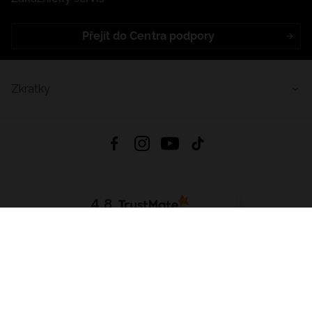
Přejít do Centra podpory
Zkratky
4.8
Založeno na
1441
hodnocení
ze všech dob
Stáhnout Aplikaci:
App Store
Google Play
App Gallery