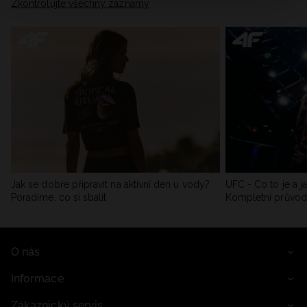
Zkontrolujte všechny záznamy
Jak se dobře připravit na aktivní den u vody?
UFC - Co to je a j
Poradíme, co si sbalit
Kompletní průvo
O nás
Informace
Zákaznický servis