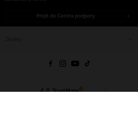
Přejít do Centra podpory
Zkratky
4.8
Založeno na
1441
hodnocení
ze všech dob
Stáhnout Aplikaci:
App Store
Google Play
App Gallery