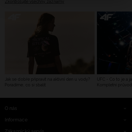
Zkontrolujte všechny záznamy
Jak se dobře připravit na aktivní den u vody?
UFC - Co to je a j
Poradíme, co si sbalit
Kompletní průvo
O nás
Informace
Zákaznický servis