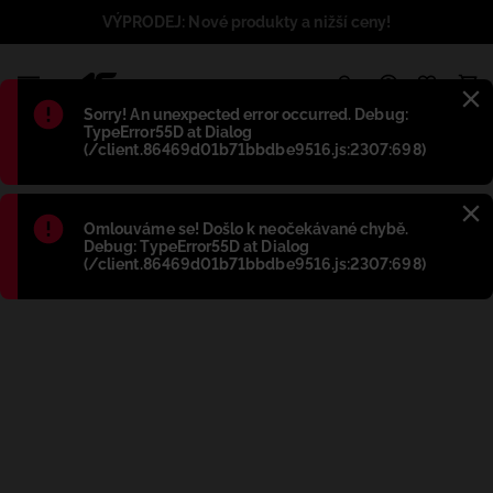
VÝPRODEJ: Nové produkty a nižší ceny!
1
Błąd
:
Sorry! An unexpected error occurred. Debug:
TypeError55D at Dialog
(/client.86469d01b71bbdbe9516.js:2307:698)
Błąd
:
Omlouváme se! Došlo k neočekávané chybě.
Debug: TypeError55D at Dialog
(/client.86469d01b71bbdbe9516.js:2307:698)