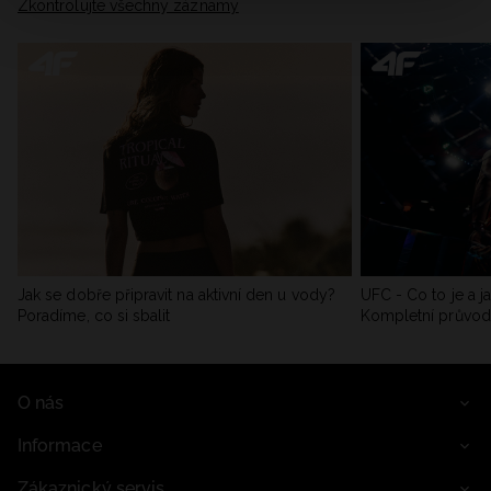
Zkontrolujte všechny záznamy
Jak se dobře připravit na aktivní den u vody?
UFC - Co to je a j
Poradíme, co si sbalit
Kompletní průvo
O nás
Informace
Zákaznický servis