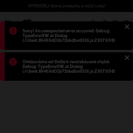
VÝPRODEJ: Nové produkty a nižší ceny!
1
Błąd
:
Sorry! An unexpected error occurred. Debug:
TypeError9W at Dialog
(/client.86469d01b71bbdbe9516.js:2307:698)
Błąd
:
Omlouváme se! Došlo k neočekávané chybě.
Debug: TypeError9W at Dialog
(/client.86469d01b71bbdbe9516.js:2307:698)