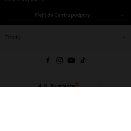
Přejít do Centra podpory
Zkratky
4.8
Založeno na
1441
hodnocení
ze všech dob
Stáhnout Aplikaci:
App Store
Google Play
App Gallery