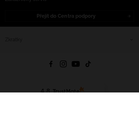
Přejít do Centra podpory
Zkratky
4.8
Založeno na
1441
hodnocení
ze všech dob
Stáhnout Aplikaci:
App Store
Google Play
App Gallery