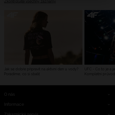
Zkontrolujte všechny záznamy
Jak se dobře připravit na aktivní den u vody?
UFC - Co to je a j
Poradíme, co si sbalit
Kompletní průvo
O nás
Informace
Zákaznický servis