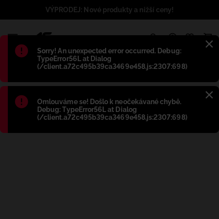
VÝPRODEJ: Nové produkty a nižší ceny!
1
Błąd
:
Sorry! An unexpected error occurred. Debug:
TypeError56L at Dialog
(/client.a72c495b39ca3469e458.js:2307:698)
Błąd
:
Omlouváme se! Došlo k neočekávané chybě.
Debug: TypeError56L at Dialog
(/client.a72c495b39ca3469e458.js:2307:698)