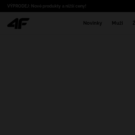
VÝPRODEJ: Nové produkty a nižší ceny!
Novinky
Muži