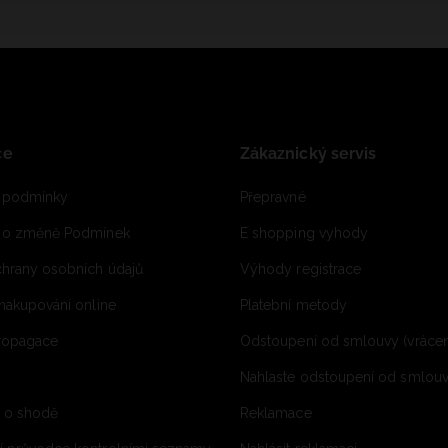
ce
Zákaznický servis
 podmínky
Přepravné
e o změně Podmínek
E shopping vyhody
hrany osobních údajů
Výhody registrace
 nakupování online
Platební metody
propagace
Odstoupení od smlouvy (vrácen
Nahlaste odstoupení od smlouvy
í o shodě
Reklamace