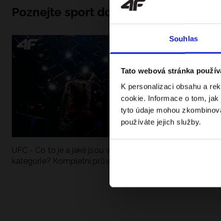
Poznejte sport do hloubky
Souhlas
Tato webová stránka použív
K personalizaci obsahu a re
cookie. Informace o tom, jak
tyto údaje mohou zkombinovat
používáte jejich služby.
UFC - Co to je a jaké jsou váhové
Formule 1 v krať
kategorie? Kompletní průvodce
závodů, rekordy a