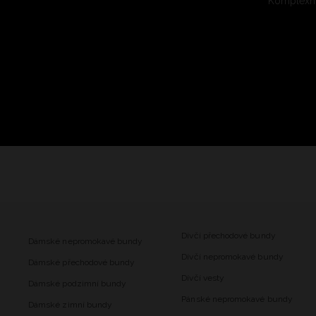
Komplexní
Dívčí přechodové bundy
Dámské nepromokavé bundy
Dívčí nepromokavé bundy
Dámské přechodové bundy
Dívčí vesty
Dámské podzimní bundy
Pánské nepromokavé bundy
Dámské zimní bundy