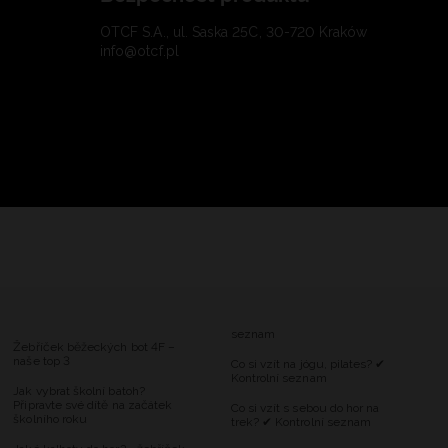
OTCF S.A., ul. Saska 25C, 30-720 Kraków
info@otcf.pl
seznam
Žebříček běžeckých bot 4F –
naše top 3
Co si vzít na jógu, pilates? ✔
Kontrolní seznam
Jak vybrat školní batoh?
Připravte své dítě na začátek
Co si vzít s sebou do hor na
školního roku
trek? ✔ Kontrolní seznam