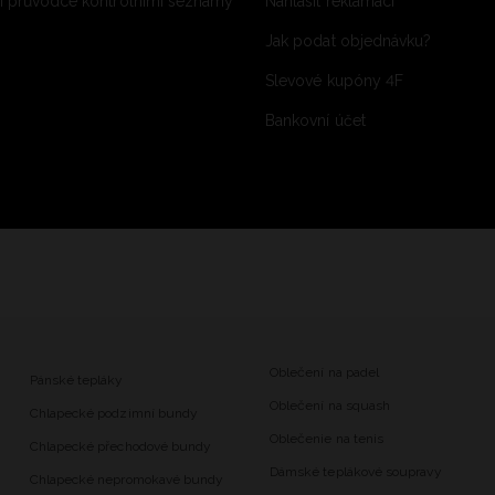
 průvodce kontrolními seznamy
Nahlásit reklamaci
Jak podat objednávku?
Slevové kupóny 4F
Bankovní účet
Oblečení na padel
Pánské tepláky
Oblečení na squash
Chlapecké podzimní bundy
Oblečenie na tenis
Chlapecké přechodové bundy
Dámské teplákové soupravy
Chlapecké nepromokavé bundy