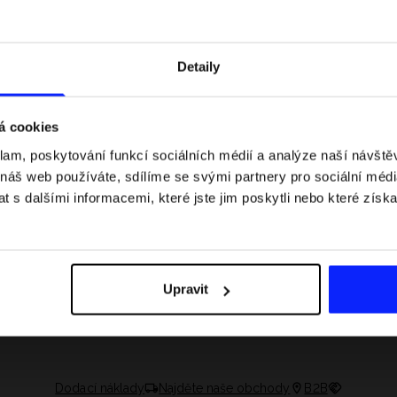
Detaily
á cookies
klam, poskytování funkcí sociálních médií a analýze naší návšt
 náš web používáte, sdílíme se svými partnery pro sociální média
 s dalšími informacemi, které jste jim poskytli nebo které získa
asech: pravidla, časy
Jak si sbalit batoh do letadla a
 nejlepší jezdci F1
nepřekročit limity?
Upravit
Dodací náklady
Najděte naše obchody
B2B