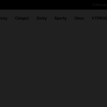
Ženy
Chlapci
Dívky
Sporty
Obuv
VÝPROD