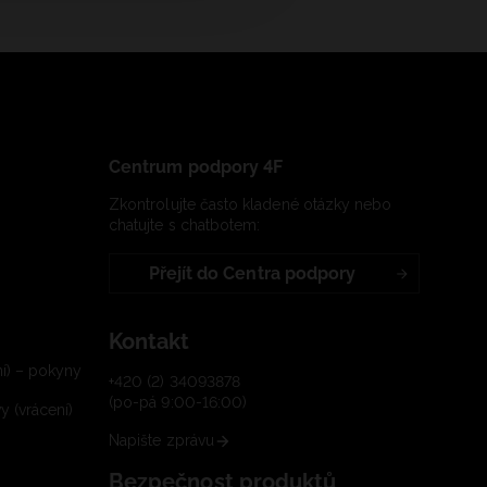
Centrum podpory 4F
Zkontrolujte často kladené otázky nebo
chatujte s chatbotem:
Přejít do Centra podpory
Kontakt
í) – pokyny
+420 (2) 34093878
(po-pá 9:00-16:00)
 (vrácení)
Napište zprávu
Bezpečnost produktů