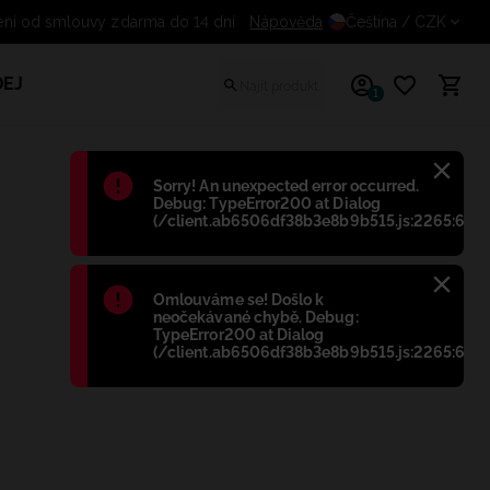
Odstoupení od smlouvy zdarma do 14 dní
Nápověda
Čeština
/ CZK
EJ
1
Błąd
:
Sorry! An unexpected error occurred.
Debug: TypeError200 at Dialog
(/client.ab6506df38b3e8b9b515.js:2265:698)
Błąd
:
Omlouváme se! Došlo k
neočekávané chybě. Debug:
TypeError200 at Dialog
(/client.ab6506df38b3e8b9b515.js:2265:698)