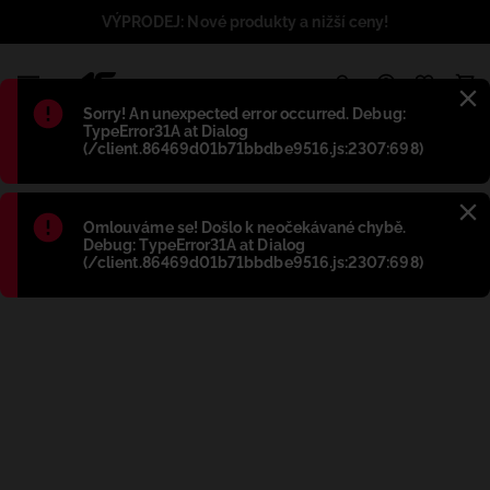
VÝPRODEJ: Nové produkty a nižší ceny!
1
Błąd
:
Sorry! An unexpected error occurred. Debug:
TypeError31A at Dialog
(/client.86469d01b71bbdbe9516.js:2307:698)
Błąd
:
Omlouváme se! Došlo k neočekávané chybě.
Debug: TypeError31A at Dialog
(/client.86469d01b71bbdbe9516.js:2307:698)