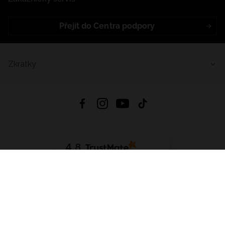
Přejít do Centra podpory
Zkratky
4.8
Založeno na
1441
hodnocení
ze všech dob
Stáhnout Aplikaci:
App Store
Google Play
App Gallery