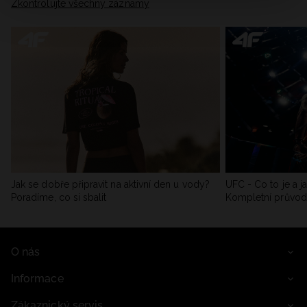
Zkontrolujte všechny záznamy
Jak se dobře připravit na aktivní den u vody?
UFC - Co to je a j
Poradíme, co si sbalit
Kompletní průvo
O nás
Informace
Zákaznický servis