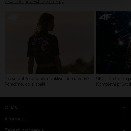
Zkontrolujte všechny záznamy
Jak se dobře připravit na aktivní den u vody?
UFC - Co to je a j
Poradíme, co si sbalit
Kompletní průvo
O nás
Informace
Zákaznický servis