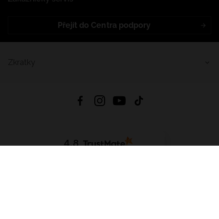
Přejít do Centra podpory
Zkratky
4.8
Založeno na
1441
hodnocení
ze všech dob
Stáhnout Aplikaci:
App Store
Google Play
App Gallery