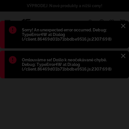
VÝPRODEJ: Nové produkty a nižší ceny!
1
Błąd
:
Sorry! An unexpected error occurred. Debug:
TypeError4W at Dialog
(/client.86469d01b71bbdbe9516.js:2307:698)
Błąd
:
Omlouváme se! Došlo k neočekávané chybě.
Debug: TypeError4W at Dialog
(/client.86469d01b71bbdbe9516.js:2307:698)