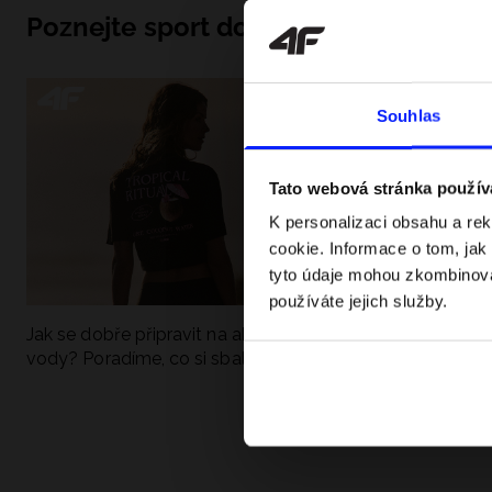
Poznejte sport do hloubky
Souhlas
Tato webová stránka použív
K personalizaci obsahu a re
cookie. Informace o tom, jak
tyto údaje mohou zkombinovat
používáte jejich služby.
Jak se dobře připravit na aktivní den u
UFC - Co to je a
vody? Poradíme, co si sbalit
kategorie? Komp