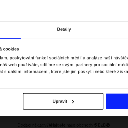
Detaily
á cookies
klam, poskytování funkcí sociálních médií a analýze naší návšt
 náš web používáte, sdílíme se svými partnery pro sociální média
 s dalšími informacemi, které jste jim poskytli nebo které získa
 jaké jsou váhové
Formule 1 v kraťasech: pravidla, časy
letní průvodce
závodů, rekordy a nejlepší jezdci F1
Upravit
Dodací náklady
Najděte naše obchody
B2B