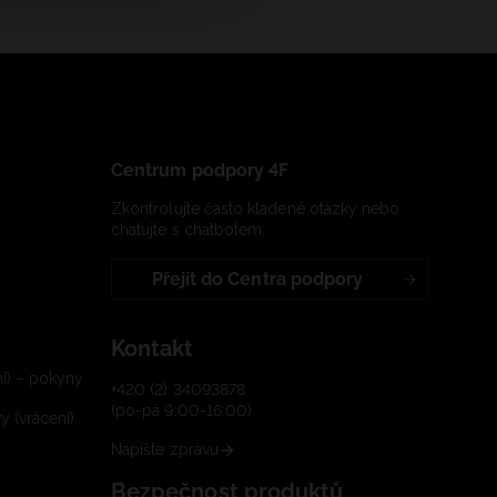
Centrum podpory 4F
Zkontrolujte často kladené otázky nebo
chatujte s chatbotem:
Přejít do Centra podpory
Kontakt
í) – pokyny
+420 (2) 34093878
(po-pá 9:00-16:00)
 (vrácení)
Napište zprávu
Bezpečnost produktů