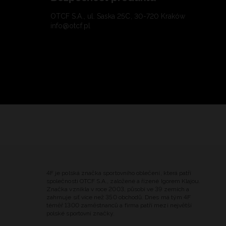
OTCF S.A., ul. Saska 25C, 30-720 Kraków
info@otcf.pl
4F je polská značka sportovního oblečení, která patří
společnosti OTCF S.A., založené a řízené Igorem Klajou.
Značka vznikla v roce 2003, působí ve 39 zemích a
zahrnuje síť více než 350 obchodů. Dnes má tým 4F
téměř 1300 zaměstnanců a firma patří mezi největší
polské sportovní značky.