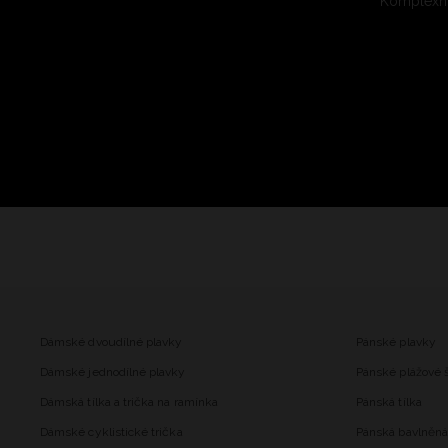
Komplexní
Dámské dvoudílné plavky
Pánské plavky
Dámské jednodílné plavky
Pánské plážové 
Dámská tílka a trička na ramínka
Pánská tílka
Dámské cyklistické trička
Pánská bavlněná 