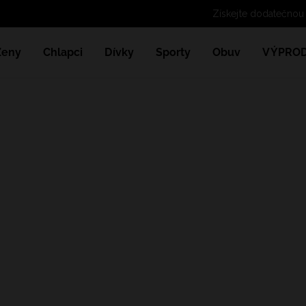
Získejte dodatečnou 
Ženy
Chlapci
Dívky
Sporty
Obuv
VÝPROD