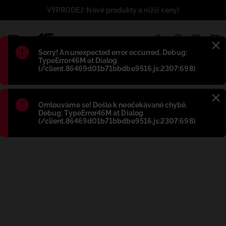
VÝPRODEJ: Nové produkty a nižší ceny!
1
Błąd
:
Sorry! An unexpected error occurred. Debug:
TypeError46M at Dialog
(/client.86469d01b71bbdbe9516.js:2307:698)
Błąd
:
Omlouváme se! Došlo k neočekávané chybě.
Debug: TypeError46M at Dialog
(/client.86469d01b71bbdbe9516.js:2307:698)