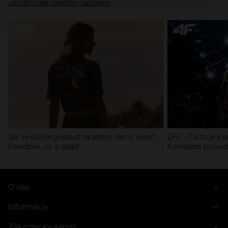
Zkontrolujte všechny záznamy
Jak se dobře připravit na aktivní den u vody?
UFC - Co to je a j
Poradíme, co si sbalit
Kompletní průvo
O nás
Informace
Zákaznický servis