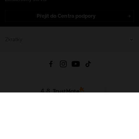
Přejít do Centra podpory
Zkratky
4.8
Založeno na
1441
hodnocení
ze všech dob
Stáhnout Aplikaci:
App Store
Google Play
App Gallery